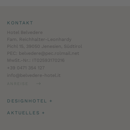
KONTAKT
Hotel Belvedere
Fam. Reichhalter-Leonhardy
Pichl 15, 39050 Jenesien, Südtirol
PEC: belvedere@pec.rolmail.net
MwSt.-Nr.: IT02593170216
+39 0471 354 127
info@belvedere-hotel.it
ANREISE
DESIGNHOTEL
+
Architektur
AKTUELLES
+
Impressionen
Angeld & Reiseversicherung
Facts