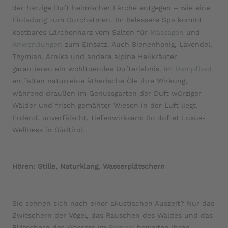
der harzige Duft heimischer Lärche entgegen – wie eine
Einladung zum Durchatmen. Im Belessere Spa kommt
kostbares Lärchenharz vom Salten für
Massagen
und
Anwendungen
zum Einsatz. Auch Bienenhonig, Lavendel,
Thymian, Arnika und andere alpine Heilkräuter
garantieren ein wohltuendes Dufterlebnis. Im
Dampfbad
entfalten naturreine ätherische Öle ihre Wirkung,
während draußen im Genussgarten der Duft würziger
Wälder und frisch gemähter Wiesen in der Luft liegt.
Erdend, unverfälscht, tiefenwirksam: So duftet Luxus-
Wellness in Südtirol.
Hören: Stille, Naturklang, Wasserplätschern
Sie sehnen sich nach einer akustischen Auszeit? Nur das
Zwitschern der Vögel, das Rauschen des Waldes und das
Plätschern des Wassers im
Biopool
begleiten Ihren