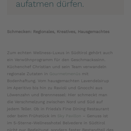
aufatmen dürfen.
Schmecken: Regionales, Kreatives, Hausgemachtes
Zum echten Wellness-Luxus in Südtirol gehört auch
ein Verwöhnprogramm für den Geschmackssinn.
Küchenchef Christian und sein Team verwandeln
regionale Zutaten in
Gourmetmenüs
mit
Bodenhaftung. Vom hausgemachten Lavendelsirup
im Aperitivo bis hin zu Ravioli und Gnocchi aus
Löwenzahn und Brennnessel: Hier schmeckt man
die Verschmelzung zwischen Nord und Süd auf
jedem Teller. Ob in Frieda’s Fine Dining Restaurant
oder beim Frühstück im
Sky Pavillon
– Genuss ist
im 5-Sterne-Wellnesshotel Belvedere in Südtirol
nicht nur Begleitung, sondern fester Bestandteil des