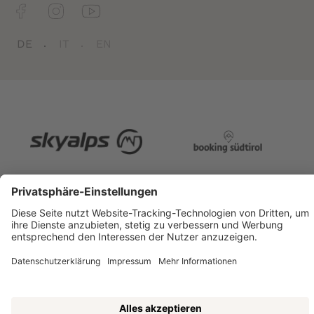
Jobs
DE
IT
EN
Belvedere
CIN: IT021079A1FCJJ6D7G
Impressum
Sitemap
Datenschutzerklärung
Barrierefreiheitserklärung
Cookie-Einstellungen