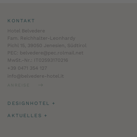
KONTAKT
Hotel Belvedere
Fam. Reichhalter-Leonhardy
Pichl 15, 39050 Jenesien, Südtirol
PEC: belvedere@pec.rolmail.net
MwSt.-Nr.: IT02593170216
+39 0471 354 127
info@belvedere-hotel.it
ANREISE
DESIGNHOTEL
+
Architektur
AKTUELLES
+
Impressionen
Angeld & Reiseversicherung
Facts
Newsletter