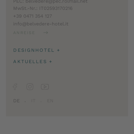
PEC: belvedere@pec.rolmail.net
MwSt.-Nr.: IT02593170216
+39 0471 354 127
info@belvedere-hotel.it
ANREISE
DESIGNHOTEL
+
Architektur
AKTUELLES
+
Impressionen
Angeld & Reiseversicherung
Facts
Newsletter
Jobs
DE
IT
EN