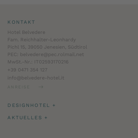
KONTAKT
Hotel Belvedere
Fam. Reichhalter-Leonhardy
Pichl 15, 39050 Jenesien, Südtirol
PEC: belvedere@pec.rolmail.net
MwSt.-Nr.: IT02593170216
+39 0471 354 127
info@belvedere-hotel.it
ANREISE
DESIGNHOTEL
+
Architektur
AKTUELLES
+
Impressionen
Angeld & Reiseversicherung
Facts
Newsletter