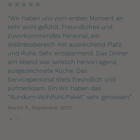
"Wir haben uns vom ersten Moment an
"W
sehr wohl gefühlt. Freundliches und
se
zuvorkommendes Personal, ein
zu
Wellnessbereich mit ausreichend Platz
We
und Ruhe. Sehr entspannend. Das Dinner
un
am Abend war wirklich hervorragend,
am
ausgezeichnete Küche. Das
au
Servicepersonal stets freundlich und
Se
aufmerksam. Ein Wir haben das
au
"Rundum-Wohlfühl-Paket" sehr genossen."
"R
Martin P., September 2023
Mar