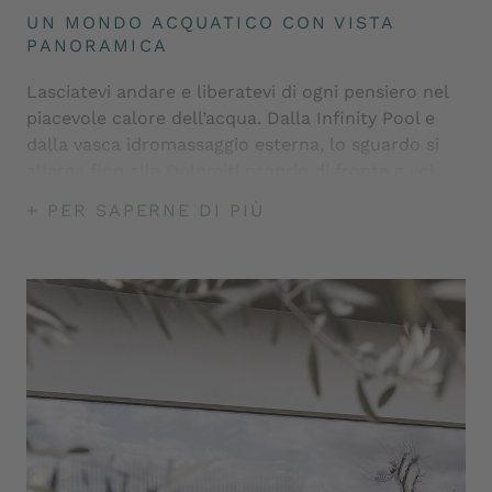
UN MONDO ACQUATICO CON VISTA
PANORAMICA
Lasciatevi andare e liberatevi di ogni pensiero nel
piacevole calore dell’acqua. Dalla Infinity Pool e
dalla vasca idromassaggio esterna, lo sguardo si
allarga fino alle Dolomiti proprio di fronte a voi.
Nell’acqua pura della Biopool, lasciate che l’anima
+ PER SAPERNE DI PIÙ
si purifichi dallo stress quotidiano.