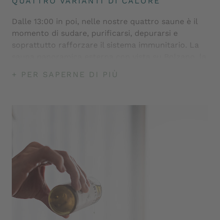
QUATTRO VARIANTI DI CALORE
Dalle 13:00 in poi, nelle nostre quattro saune è il
momento di sudare, purificarsi, depurarsi e
soprattutto rafforzare il sistema immunitario. La
sauna panoramica esterna con vista su Bolzano, la
sauna con stube tirolese, la sauna alle erbe e il
+ PER SAPERNE DI PIÙ
bagno turco regalano una profonda pace interiore.