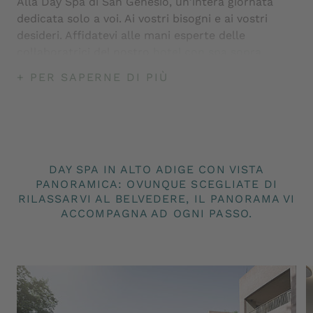
Alla Day Spa di San Genesio, un'intera giornata
dedicata solo a voi. Ai vostri bisogni e ai vostri
desideri. Affidatevi alle mani esperte delle
collaboratrici del nostro
hotel con spa sopra
Bolzano
. Le distese di larici del Salto forniscono
+ PER SAPERNE DI PIÙ
una preziosa resina che viene utilizzata nella Spa
Belessere per massaggi, peeling e bagni.
DAY SPA IN ALTO ADIGE CON VISTA
PANORAMICA: OVUNQUE SCEGLIATE DI
RILASSARVI AL BELVEDERE, IL PANORAMA VI
ACCOMPAGNA AD OGNI PASSO.