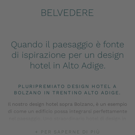
Quando il paesaggio è fonte
di ispirazione per un design
hotel in Alto Adige.
PLURIPREMIATO DESIGN HOTEL A
BOLZANO IN TRENTINO ALTO ADIGE.
Il nostro design hotel sopra Bolzano, è un esempio
di come un edificio possa integrarsi perfettamente
nel paesaggio. Uno straordinario hotel di design in
Alto Adige che ha richiesto grande impegno da
+ PER SAPERNE DI PIÙ
parte di architetti e ingegneri e che è stata