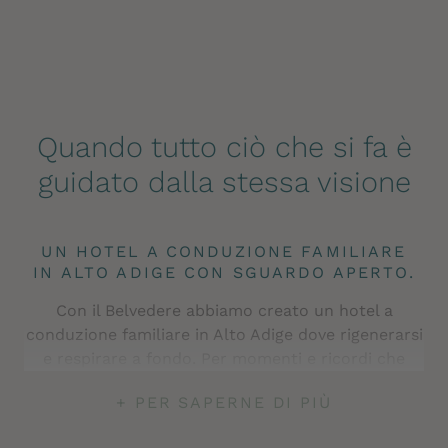
Quando tutto ciò che si fa è
guidato dalla stessa visione
UN HOTEL A CONDUZIONE FAMILIARE
IN ALTO ADIGE CON SGUARDO APERTO.
Con il Belvedere abbiamo creato un hotel a
conduzione familiare in Alto Adige dove rigenerarsi
e respirare a fondo. Per momenti e ricordi che
durano a lungo. Per questo lavoriamo ogni giorno
+ PER SAPERNE DI PIÙ
con passione e amore per la nostra terra.