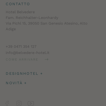
CONTATTO
Hotel Belvedere
Fam. Reichhalter-Leonhardy
Via Pichl 15, 39050 San Genesio Atesino, Alto
Adige
+39 0471 354 127
info@belvedere-hotel.it
COME ARRIVARE
DESIGNHOTEL
+
Architettura
NOVITÀ
+
Impressioni
Caparra & assicurazione
Facts
Newsletter
Jobs