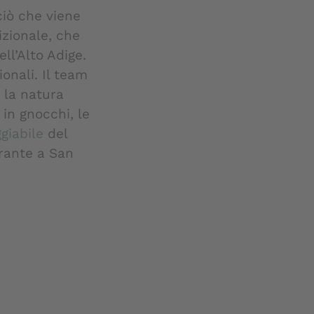
 ciò che viene
izionale, che
ell’Alto Adige.
onali. Il team
a la natura
in gnocchi, le
giabile
del
rante a San