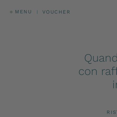
Hom
MENU
VOUCHER
Quando
con raf
RI