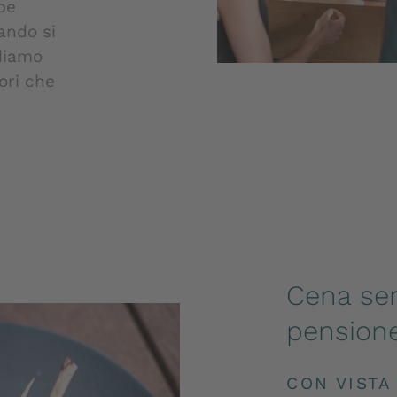
ppe
ando si
idiamo
ori che
Cena ser
pension
CON VISTA