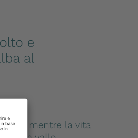
olto e
lba al
azione mentre la vita
lia nella valle