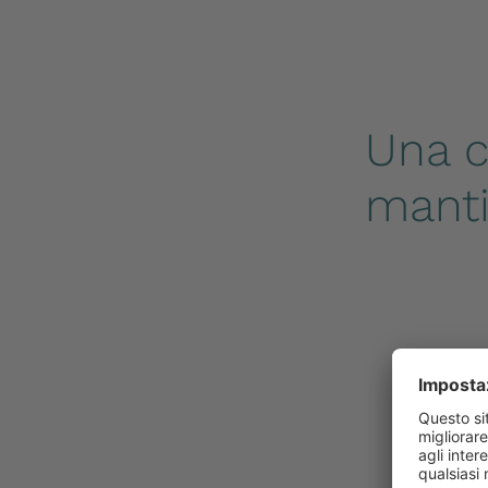
Una c
manti