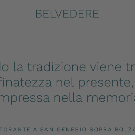
e
.
Cucina
.
Ristorante a San Genesio, Bolzano | Hotel Bel
 la tradizione viene t
finatezza nel presente
impressa nella memori
STORANTE A SAN GENESIO SOPRA BOLZ