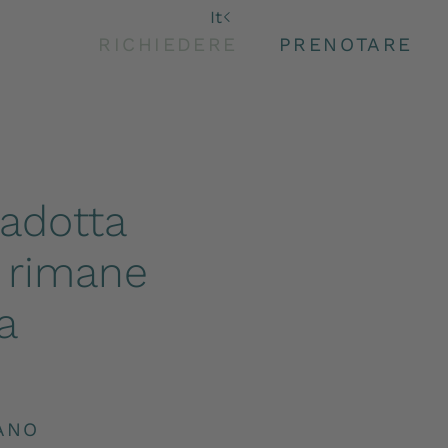
De
It
En
vedere
RICHIEDERE
PRENOTARE
radotta
, rimane
a
ANO