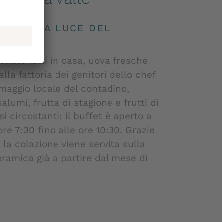
TI NELLA LUCE DEL
late fatti in casa, uova fresche
lla fattoria dei genitori dello chef
rmaggio locale del contadino,
salumi, frutta di stagione e frutti di
i circostanti: il buffet è aperto a
ore 7:30 fino alle ore 10:30. Grazie
 la colazione viene servita sulla
ramica già a partire dal mese di