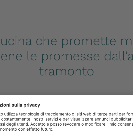
ucina che promette m
ene le promesse dall’a
tramonto
Fare col
si risveg