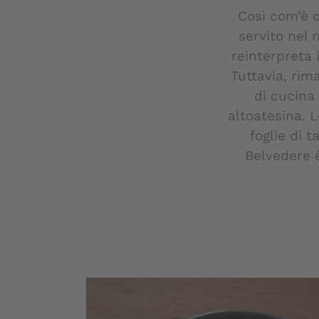
Così com’è 
servito nel 
reinterpreta i
Tuttavia, rim
di cucina 
altoatesina. L
foglie di t
Belvedere 