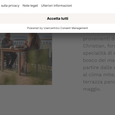
LE DOLOMI
MATTINO
Pane e marmel
provenienti da
Christian, fo
specialità di 
bosco dei mas
partire dalle 
al clima mite,
terrazza pano
maggio.