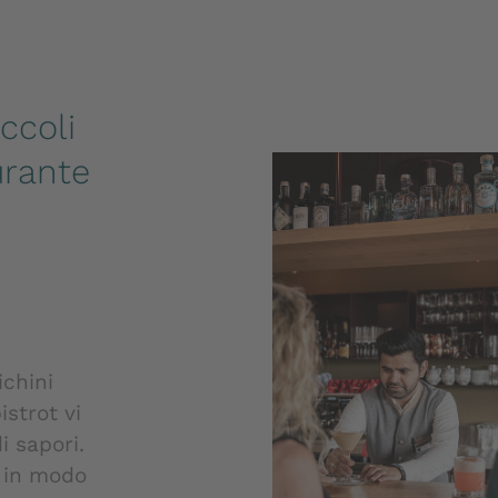
ccoli
urante
N
ichini
istrot vi
i sapori.
e in modo