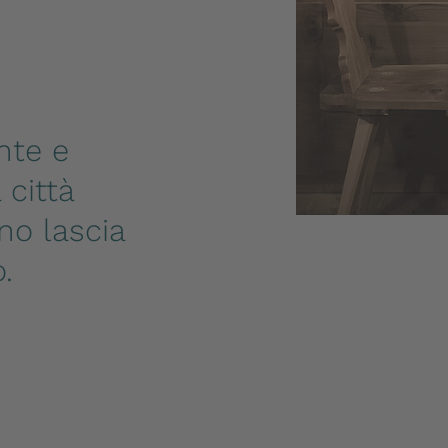
ante e
 città
no lascia
.