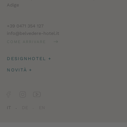
Adige
+39 0471 354 127
info@belvedere-hotel.it
COME ARRIVARE
DESIGNHOTEL
+
Architettura
NOVITÀ
+
Impressioni
Caparra & assicurazione
Facts
Newsletter
Jobs
IT
DE
EN