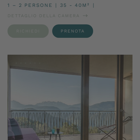
1 – 2 PERSONE
|
35 - 40M²
|
DETTAGLIO DELLA CAMERA
RICHIEDI
PRENOTA