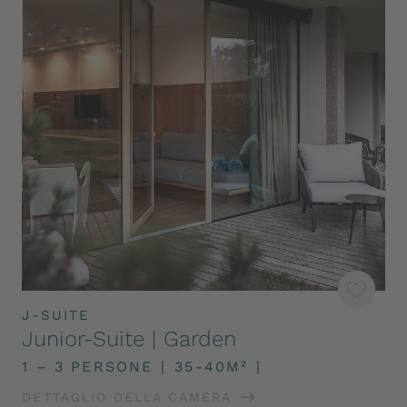
J-SUITE
Junior-Suite | Garden
1 – 3 PERSONE
|
35-40M²
|
DETTAGLIO DELLA CAMERA