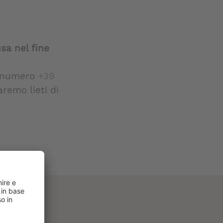
sa nel fine
l numero
+39
aremo lieti di