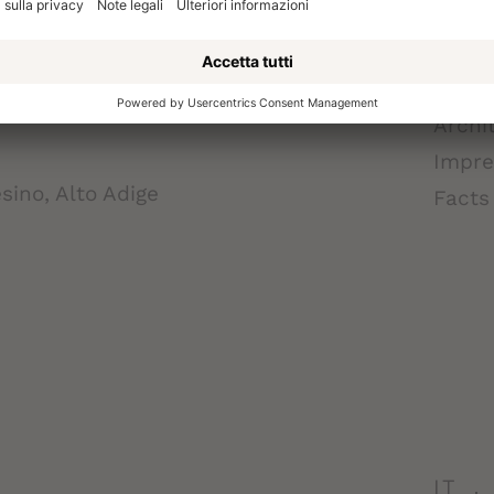
DES
Archi
Impre
sino, Alto Adige
Facts
IT