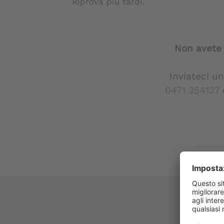
Riprova più tardi.
Non avete 
Inviateci u
0471 354127