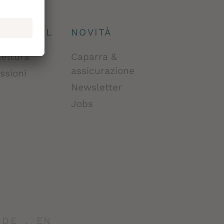
IGNHOTEL
NOVITÀ
tettura
Caparra &
assicurazione
ssioni
Newsletter
Jobs
DE
EN