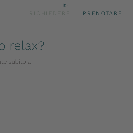
De
It
En
RICHIEDERE
PRENOTARE
o relax?
ate subito a