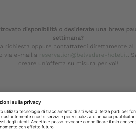
trovato disponibilità o desiderate una breve pau
settimana?
na richiesta oppure contattateci direttamente a
o via e-mail a
reservation@belvedere-hotel.it
. S
creare un'offerta su misura per voi!