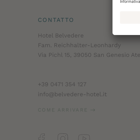
CONTATTO
Hotel Belvedere
Fam. Reichhalter-Leonhardy
Via Pichl 15, 39050 San Genesio Ate
+39 0471 354 127
info@belvedere-hotel.it
COME ARRIVARE