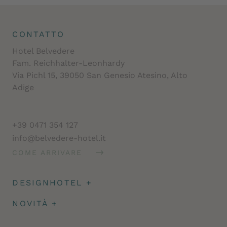
CONTATTO
Hotel Belvedere
Fam. Reichhalter-Leonhardy
Via Pichl 15, 39050 San Genesio Atesino, Alto
Adige
+39 0471 354 127
info@belvedere-hotel.it
COME ARRIVARE
DESIGNHOTEL
+
Architettura
NOVITÀ
+
Impressioni
Caparra & assicurazione