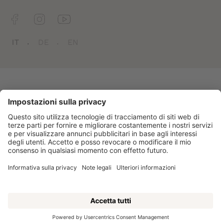
Facts
Newsletter
Jobs
IT
DE
EN
Belvedere
CIN: IT021079A1FCJJ6D7G
Credits
Sitemap
Informativa sulla privacy
Dichiarazione di accessibilità
Cookie-Einstellungen