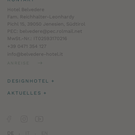
Hotel Belvedere
Fam. Reichhalter-Leonhardy
Pichl 15, 39050 Jenesien, Südtirol
PEC: belvedere@pec.rolmail.net
MwSt.-Nr.: IT02593170216
+39 0471 354 127
info@belvedere-hotel.it
ANREISE
DESIGNHOTEL
+
Architektur
AKTUELLES
+
Impressionen
Angeld & Reiseversicherung
Facts
Newsletter
Jobs
DE
IT
EN