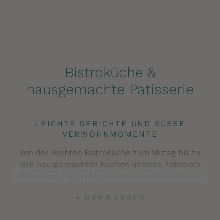
Bistroküche &
hausgemachte Patisserie
LEICHTE GERICHTE UND SÜSSE V
ERWÖHNMOMENTE
Von der leichten Bistroküche zum Mittag bis zu
den hausgemachten Kuchen unseres Patissiers
Michael am Nachmittag – im Belvedere begleiten
kleine Genussmomente den Tag. Frisch zubereitet,
+ MEHR LESEN
saisonal inspiriert und mit hochwertigen
Produkten aus Südtirol.