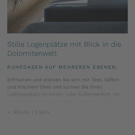
Stille Logenplätze mit Blick in die
Dolomitenwelt
RUHEOASEN AUF MEHREREN EBENEN.
Erfrischen und stärken Sie sich mit Tees, Säften
und frischem Obst und suchen Sie Ihren
Lieblingsplatz im Innen- oder Außenbereich. Im
Panorama-Ruheraum, auf der Terrasse und im
Genussgarten schweift Ihr Blick auf die
+ MEHR LESEN
imposanten Felsformationen. In Ihrem Hotel in
Südtirol mit Sauna und Ruheräumen erleben Sie
Momente, die sich ins Herz schreiben.