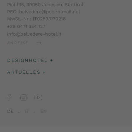
Pichl 15, 39050 Jenesien, Südtirol
PEC: belvedere@pec.rolmail.net
MwSt.-Nr.: IT02593170216
+39 0471 354 127
info@belvedere-hotel.it
ANREISE
DESIGNHOTEL
+
Architektur
AKTUELLES
+
Impressionen
Angeld & Reiseversicherung
Facts
Newsletter
Jobs
DE
IT
EN