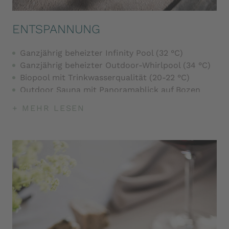
ENTSPANNUNG
Ganzjährig beheizter Infinity Pool (32 °C)
Ganzjährig beheizter Outdoor-Whirlpool (34 °C)
Biopool mit Trinkwasserqualität (20-22 °C)
Outdoor Sauna mit Panoramablick auf Bozen
(80°C)
+ MEHR LESEN
Panorama Biosauna (60°C)
Stillvolles Dampfbad (55°C)
Infrarotkabinen
Tauchbecken (10-15°C)
Mehrmals wöchentliche Saunaaufgüsse
Ruheräume auf zwei Ebenen
Genussgarten
Fitnessraum
Yogaeinheiten mehrmals pro Woche
Wellnesstasche mit Bademantel und