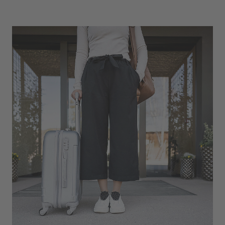
Seilbahnen, gültig vom Anreise- bis zum
Abreisetag inkl.
Freie Nutzung des Tschögglbergbusses -
Wanderbus zwischen Jenesien und Meran 2000
(Nr. 157)
Hotelshuttle ins Wandergebiet (begrenzte
Plätze)
Tesla Universal-Destination Charger neuester
Generation, welcher von allen E-Fahrzeugen
genutzt werden kann