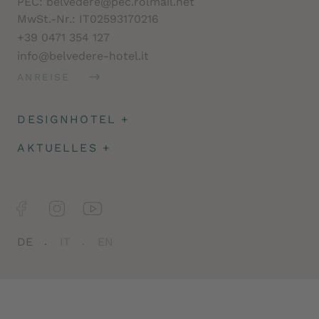
PEC: belvedere@pec.rolmail.net
MwSt.-Nr.: IT02593170216
+39 0471 354 127
info@belvedere-hotel.it
ANREISE
DESIGNHOTEL
+
Architektur
AKTUELLES
+
Impressionen
Angeld & Reiseversicherung
Facts
Newsletter
Jobs
DE
IT
EN