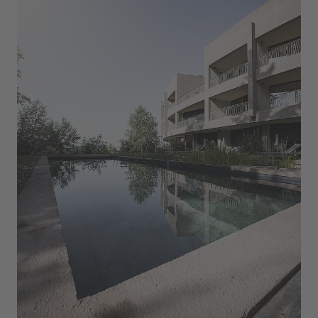
Mitglied von Golf & Country sowie GOLF IN
Südtirol mit 20% Greenfee-Ermäßigung
Fitness mit Geräten von Precor und Queenax,
Functional Area
Nutzung der angrenzenden Tennisplätze (Mai bis
Oktober - gegen Gebühr)