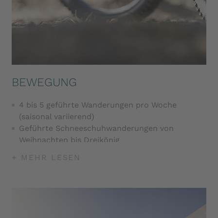
BEWEGUNG
4 bis 5 geführte Wanderungen pro Woche
(saisonal variierend)
Geführte Schneeschuhwanderungen von
Weihnachten bis Dreikönig
Verleih von Wanderrucksäcken, Wanderkarten,
+ MEHR LESEN
Schneeschuhen und Wanderstöcken
Geführte Biketouren (saisonal variierend)
Verleih von Mountainbikes und E-Mountainbikes
(gegen Gebühr), Kinderrädern und Buggys
Wöchentlich mehrmals Yogaeinheiten