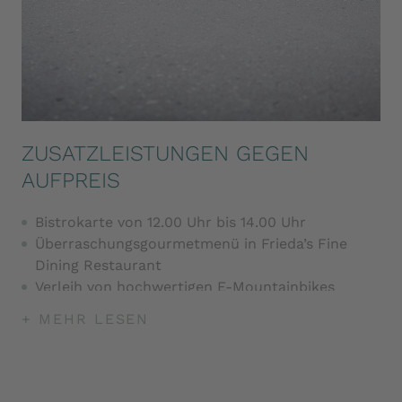
ZUSATZLEISTUNGEN GEGEN
AUFPREIS
Bistrokarte von 12.00 Uhr bis 14.00 Uhr
Überraschungsgourmetmenü in Frieda’s Fine
Dining Restaurant
Verleih von hochwertigen E-Mountainbikes
(vollgefedert) und MTBs
+ MEHR LESEN
Shuttleservice vom und zum Bahnhof, Flughafen
und andere Destinationen
Beauty- und Wellnessanwendungen mit unserer
Produktlinie Pharmos Natur und LaRicina, deren