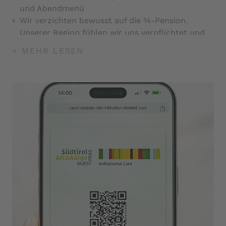
und Abendmenü
Wir verzichten bewusst auf die ¾-Pension.
Unserer Region fühlen wir uns verpflichtet und
damit auch der Existenz der Betreiber unserer
+ MEHR LESEN
Almen, welche die Naturlandschaft pflegen.
Tee-Angebot, Saftbar und Obst im
Wellnessbereich
„0-Kilometer“ Bio-Produkte von Betrieben aus
der unmittelbaren Umgebung
Kräuter aus unserem Berggarten
Eigene Menüs für Vegetarier, Veganer und bei
Unverträglichkeiten
Themenabende von Antipasti bis Dessert