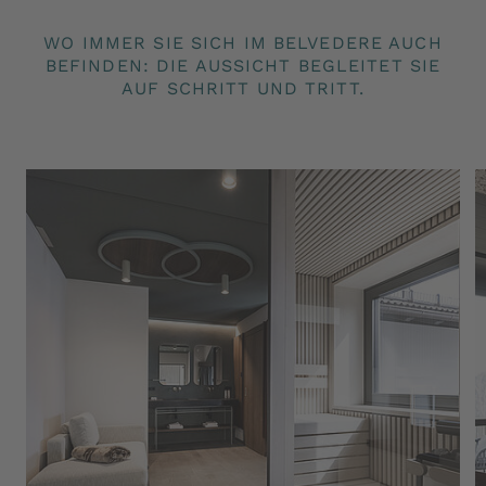
Rohstoffe direkt im Naturparadies des Salten
WO IMMER SIE SICH IM BELVEDERE AUCH
gewonnen werden
BEFINDEN: DIE AUSSICHT BEGLEITET SIE
Ermäßigter Eintritt in der Kletterhalle von
AUF SCHRITT UND TRITT.
Jenesien