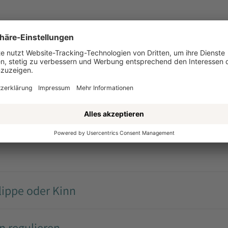
fe Haut
ippe oder Kinn
n regulieren