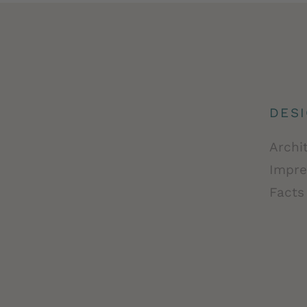
DES
Archi
Impre
Facts