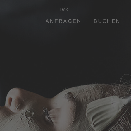
It
De
En
ANFRAGEN
BUCHEN