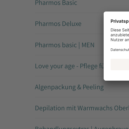
Pharmos Basic
Pharmos Deluxe
Pharmos basic | MEN
Love your age - Pflege für die rei
Algenpackung & Peeling
Depilation mit Warmwachs Oberl
Behandlungsextras | Augenbraue