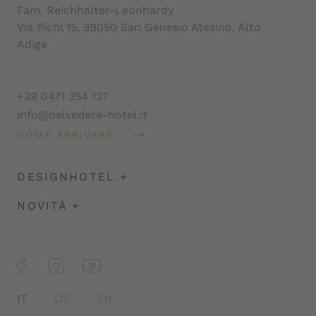
Fam. Reichhalter-Leonhardy
Via Pichl 15, 39050 San Genesio Atesino, Alto
Adige
+39 0471 354 127
info@belvedere-hotel.it
COME ARRIVARE
DESIGNHOTEL
+
Architettura
NOVITÀ
+
Impressioni
Caparra & assicurazione
Facts
Newsletter
Jobs
IT
DE
EN